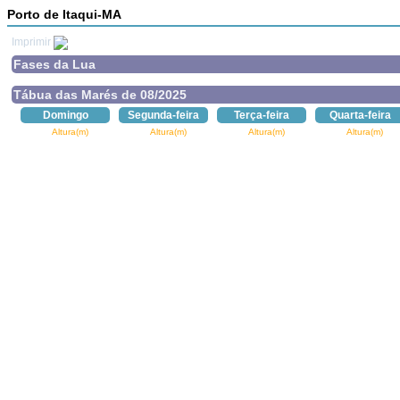
Porto de Itaqui-MA
Imprimir
Fases da Lua
Tábua das Marés de 08/2025
Domingo
Segunda-feira
Terça-feira
Quarta-feira
Altura(m)
Altura(m)
Altura(m)
Altura(m)