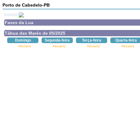
Porto de Cabedelo-PB
Imprimir
Fases da Lua
Tábua das Marés de 05/2025
Domingo
Segunda-feira
Terça-feira
Quarta-feira
Altura(m)
Altura(m)
Altura(m)
Altura(m)