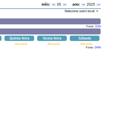
mês:
05
ano:
2025
<<
>>
<<
>>
Selecione outro local:
Fonte:
DAS
Quinta-feira
Sexta-feira
Sábado
Altura(m)
Altura(m)
Altura(m)
Fonte:
DHN