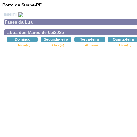
Porto de Suape-PE
Imprimir
Fases da Lua
Tábua das Marés de 05/2025
Domingo
Segunda-feira
Terça-feira
Quarta-feira
Altura(m)
Altura(m)
Altura(m)
Altura(m)