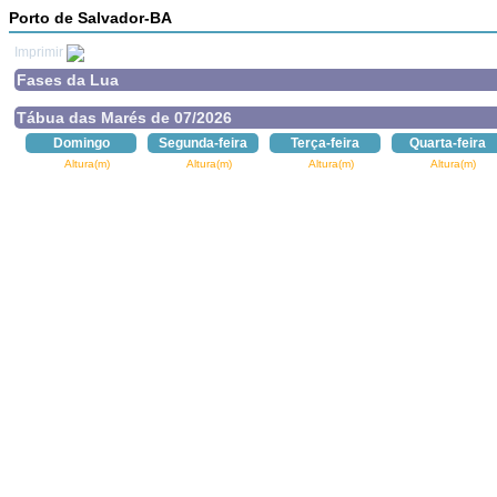
Porto de Salvador-BA
Imprimir
Fases da Lua
Tábua das Marés de 07/2026
Domingo
Segunda-feira
Terça-feira
Quarta-feira
Altura(m)
Altura(m)
Altura(m)
Altura(m)