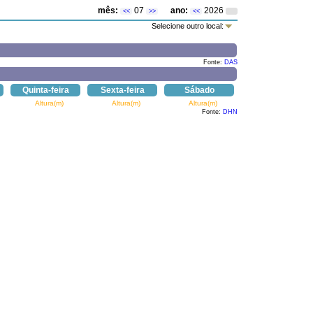
mês:
07
ano:
2026
<<
>>
<<
Selecione outro local:
Fonte:
DAS
Quinta-feira
Sexta-feira
Sábado
Altura(m)
Altura(m)
Altura(m)
Fonte:
DHN