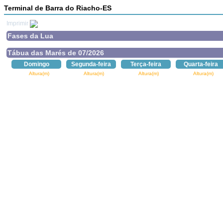
Terminal de Barra do Riacho-ES
Imprimir
Fases da Lua
Tábua das Marés de 07/2026
Domingo
Segunda-feira
Terça-feira
Quarta-feira
Altura(m)
Altura(m)
Altura(m)
Altura(m)