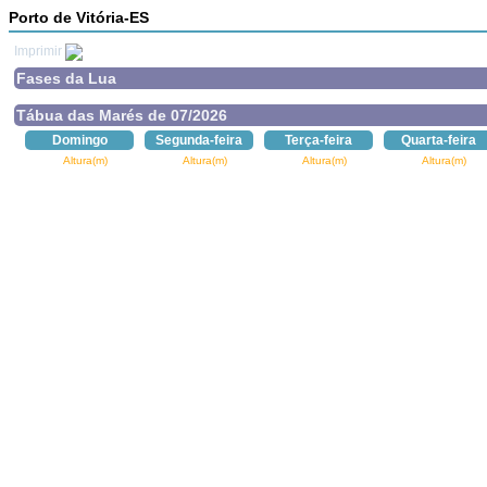
Porto de Vitória-ES
Imprimir
Fases da Lua
Tábua das Marés de 07/2026
Domingo
Segunda-feira
Terça-feira
Quarta-feira
Altura(m)
Altura(m)
Altura(m)
Altura(m)