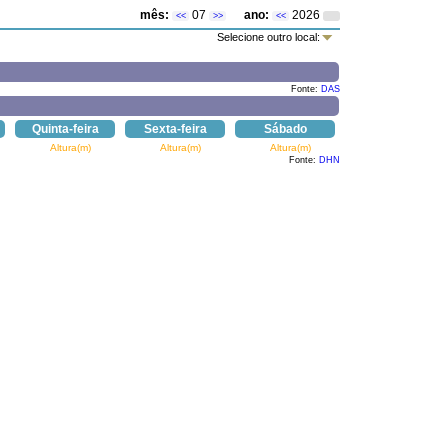
mês:
07
ano:
2026
<<
>>
<<
Selecione outro local:
Fonte:
DAS
Quinta-feira
Sexta-feira
Sábado
Altura(m)
Altura(m)
Altura(m)
Fonte:
DHN