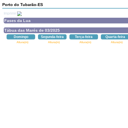
Porto do Tubarão-ES
Imprimir
Fases da Lua
Tábua das Marés de 03/2025
Domingo
Segunda-feira
Terça-feira
Quarta-feira
Altura(m)
Altura(m)
Altura(m)
Altura(m)