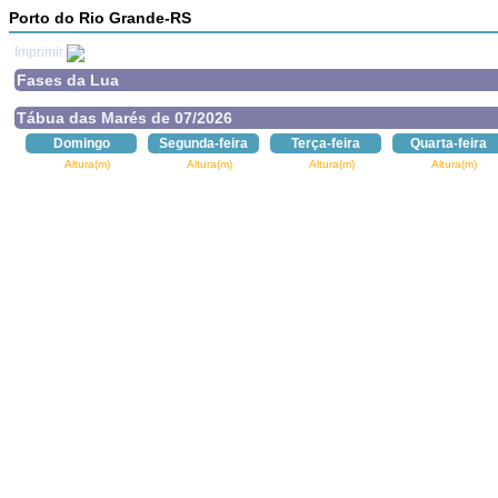
Porto do Rio Grande-RS
Imprimir
Fases da Lua
Tábua das Marés de 07/2026
Domingo
Segunda-feira
Terça-feira
Quarta-feira
Altura(m)
Altura(m)
Altura(m)
Altura(m)