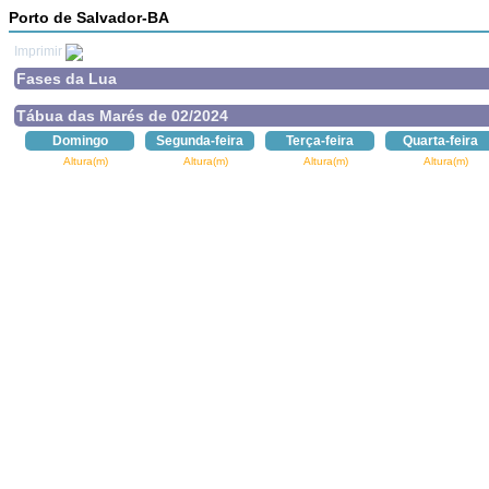
Porto de Salvador-BA
Imprimir
Fases da Lua
Tábua das Marés de 02/2024
Domingo
Segunda-feira
Terça-feira
Quarta-feira
Altura(m)
Altura(m)
Altura(m)
Altura(m)