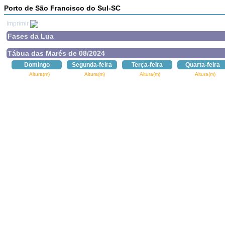
Porto de São Francisco do Sul-SC
Imprimir
Fases da Lua
Tábua das Marés de 08/2024
Domingo
Segunda-feira
Terça-feira
Quarta-feira
Altura(m)
Altura(m)
Altura(m)
Altura(m)