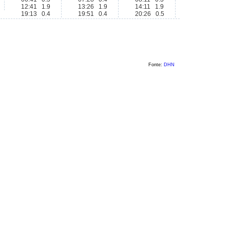
12:41 1.9
13:26 1.9
14:11 1.9
19:13 0.4
19:51 0.4
20:26 0.5
Fonte:
DHN