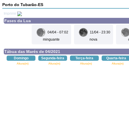
Porto do Tubarão-ES
Imprimir
Fases da Lua
04/04 - 07:02
11/04 - 23:30
minguante
nova
Tábua das Marés de 04/2021
Domingo
Segunda-feira
Terça-feira
Quarta-feira
Altura(m)
Altura(m)
Altura(m)
Altura(m)