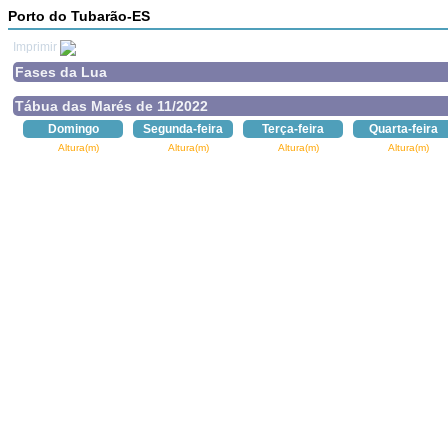
Porto do Tubarão-ES
Imprimir
Fases da Lua
Tábua das Marés de 11/2022
Domingo
Segunda-feira
Terça-feira
Quarta-feira
Altura(m)
Altura(m)
Altura(m)
Altura(m)